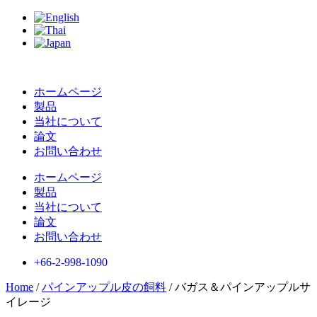
Skip
to
content
ホームページ
製品
当社について
論文
お問い合わせ
ホームページ
製品
当社について
論文
お問い合わせ
+66-2-998-1090
Home
/
パインアップル皮の飼料
/ バガス＆パインアップルサ
イレージ