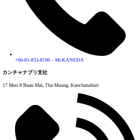
+66-81-833-8196 – Mr.KANEDA
カンチャナブリ支社
17 Moo 8 Baan Mai, Tha Muang, Kanchanaburi